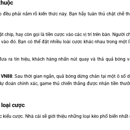
thuộc
o đều phải nắm rõ kiến thức này. Bạn hãy tuân thủ chặt chẽ t
 chip, hay còn gọi là tiền cược vào các vị trí trên bàn. Người c
 vào đó. Bạn có thể đặt nhiều loài cược khác nhau trong một 
đưa ra tín hiệu, khách hàng nhấn nút quay và thả quả bóng 
D VN88
: Sau thời gian ngắn, quả bóng dừng chân tại một ô số 
 dự đoán chính xác, game thủ chiến thắng được nhận tiền thư
 loại cược
 kiểu cược. Nhà cái sẽ giới thiệu những loại kèo phổ biến nhất