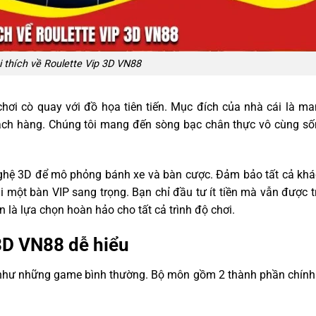
i thích về Roulette Vip 3D VN88
chơi cò quay với đồ họa tiên tiến. Mục đích của nhà cái là m
hách hàng. Chúng tôi mang đến sòng bạc chân thực vô cùng s
ghệ 3D để mô phỏng bánh xe và bàn cược. Đảm bảo tất cả kh
 một bàn VIP sang trọng. Bạn chỉ đầu tư ít tiền mà vẫn được t
n là lựa chọn hoàn hảo cho tất cả trình độ chơi.
3D VN88 dễ hiểu
ng như những game bình thường. Bộ môn gồm 2 thành phần chính