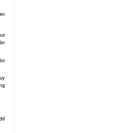
heo
hơi
lần
vào
duy
ởng
 để