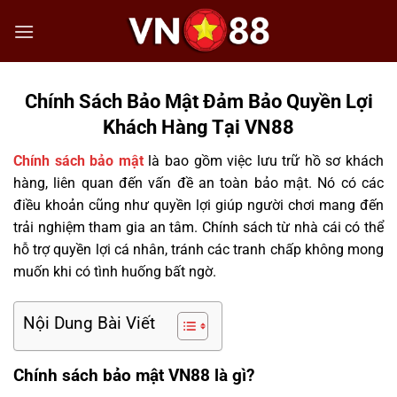
Bỏ
qua
nội
dung
Chính Sách Bảo Mật Đảm Bảo Quyền Lợi
Khách Hàng Tại VN88
Chính sách bảo mật
là bao gồm việc lưu trữ hồ sơ khách
hàng, liên quan đến vấn đề an toàn bảo mật. Nó có các
điều khoản cũng như quyền lợi giúp người chơi mang đến
trải nghiệm tham gia an tâm. Chính sách từ
nhà cái có thể
hỗ trợ quyền lợi cá nhân, tránh các tranh chấp không mong
muốn khi có tình huống bất ngờ.
Nội Dung Bài Viết
Chính sách bảo mật VN88 là gì?