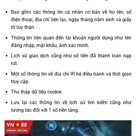
Bao gồm các thông tin cá nhân cơ bản về họ tên, số
điện thoại, địa chỉ liên lạc, ngày tháng năm sinh và giấy
tờ tùy thân.
Thông tin liên quan đến tài khoản người dùng như tên
đăng nhập, mật khẩu, ảnh xác minh.
Lịch sử giao dịch cũng như số tiền đã thanh toán nạp
rút.
Một số thông tin về địa chỉ IP, hệ điều hành và thời gian
truy cập.
Thu thập dữ liệu cookie.
Lưu lại các thông tin về lịch sử tìm kiếm cũng như
tương tác đối với 1 số nền tảng.