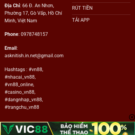
Địa Chỉ
: 66 Đ. An Nhơn,
RÚT TIỀN
Phường 17, Gò Vấp, Hồ Chí
TẢI APP
Minh, Việt Nam
Phone
: 0978748157
Email
:
asknitish.in.net@gmail.com
Hashtags : #vn88,
#nhacai_vn88,
#vn88_online,
#casino_vn88,
#dangnhap_vn88,
#trangchu_vn88