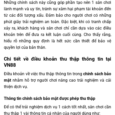
Những chính sách này cũng góp phần tạo nên 1 sân chơi
lành mạnh và uy tín, tránh sự xâm hại phạm tài khoản đến
từ các đối tượng xấu. Đảm bảo cho người chơi có những
phút giây trải nghiệm an toàn. Đặc biệt, khi có tranh chấp
xảy ra, khách hàng và sân chơi chỉ cần dựa vào các điều
khoản trên để đưa ra kết luận cuối cùng. Cho thấy rằng,
hiểu rõ những quy định là hết sức cần thiết để bảo vệ
quyền lợi của bản thân.
Chi tiết về điều khoản thu thập thông tin tại
VN88
Điều khoản về việc thu thập thông tin trong
chính sách bảo
mật
nhằm hỗ trợ người chơi nâng cao trải nghiệm và cải
thiện dịch vụ.
Thông tin chính sách bảo mật được phép thu thập
Để có thể trải nghiệm dịch vụ 1 cách tốt nhất, sân chơi cần
thu thập 1 vài thông tin cá nhân của người dùng như: