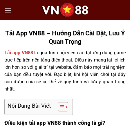
Bỏ
qua
nội
dung
Tải App VN88 – Hướng Dẫn Cài Đặt, Lưu Ý
Quan Trọng
Tải app VN88
là quá trình hội viên cài đặt ứng dụng game
trực tiếp trên nền tảng điện thoại. Điều này mang lại lợi ích
lớn hơn so với giải trí tại website, đảm bảo mọi trải nghiệm
của bạn đều tuyệt vời. Đặc biệt, khi hội viên chơi tại đây
còn được chia sẻ cụ thể về quy trình và lưu ý quan trọng
nhất.
Nội Dung Bài Viết
Điều kiện tải app VN88 thành công là gì?