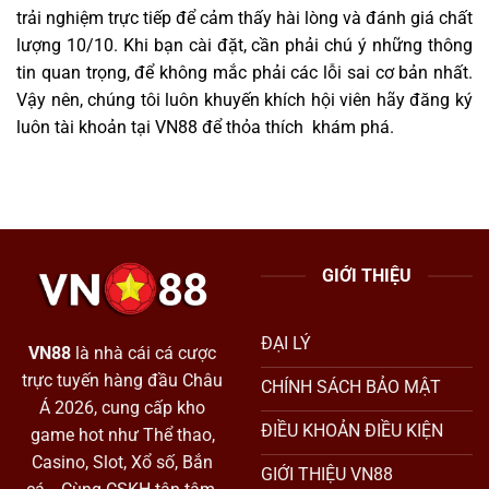
trải nghiệm trực tiếp để cảm thấy hài lòng và đánh giá chất
lượng 10/10. Khi bạn cài đặt, cần phải chú ý những thông
tin quan trọng, để không mắc phải các lỗi sai cơ bản nhất.
Vậy nên, chúng tôi luôn khuyến khích hội viên hãy đăng ký
luôn tài khoản tại VN88 để thỏa thích khám phá.
GIỚI THIỆU
ĐẠI LÝ
VN88
là nhà cái cá cược
trực tuyến hàng đầu Châu
CHÍNH SÁCH BẢO MẬT
Á 2026, cung cấp kho
ĐIỀU KHOẢN ĐIỀU KIỆN
game hot như Thể thao,
Casino, Slot, Xổ số, Bắn
GIỚI THIỆU VN88