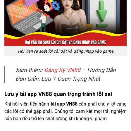
Hội viên rà soát lỗi cài đặt và đăng nhập vào game
Xem thêm:
Đăng Ký VN88
– Hướng Dẫn
Đơn Giản, Lưu Ý Quan Trọng Nhất
Lưu ý tải app VN88 quan trọng tránh lỗi sai
Khi hội viên tiến hành
tải app VN88
cần phải chú ý kỹ càng
các lỗi có thể gặp phải. Chúng tôi cam kết mọi trải nghiệm
của bạn đều trở lên chất lượng khi không vi phạm.