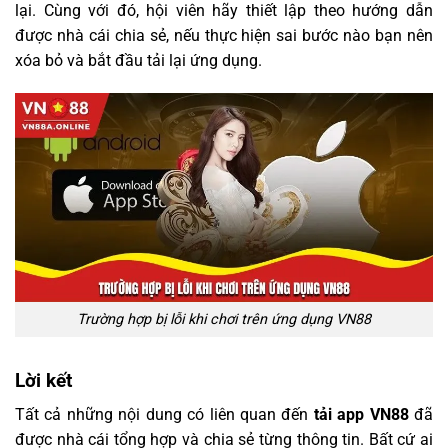
lại. Cùng với đó, hội viên hãy thiết lập theo hướng dẫn
được nhà cái chia sẻ, nếu thực hiện sai bước nào bạn nên
xóa bỏ và bắt đầu tải lại ứng dụng.
Trường hợp bị lỗi khi chơi trên ứng dụng VN88
Lời kết
Tất cả những nội dung có liên quan đến
tải app VN88
đã
được nhà cái tổng hợp và chia sẻ từng thông tin. Bất cứ ai