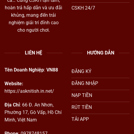
cá… Cùng CSKH tận tâm,
hoàn trả hấp dẫn và ưu đãi
CSKH 24/7
khủng, mang đến trải
nghiệm giải trí đỉnh cao
cho người chơi.
LIÊN HỆ
HƯỚNG DẪN
Tên Doanh Nghiệp
:
VN88
ĐĂNG KÝ
ĐĂNG NHẬP
Website:
https://asknitish.in.net/
NẠP TIỀN
Địa Chỉ
: 66 Đ. An Nhơn,
RÚT TIỀN
Phường 17, Gò Vấp, Hồ Chí
TẢI APP
Minh, Việt Nam
Phone
: 0978748157